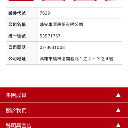
證券代號
7629
公司名稱
峰安車業股份有限公司
統一編號
53571767
公司電話
07-3631008
您即將離開華南永昌證券官網
公司地址
高雄市楠梓區開發路１之４、３之４號
提醒您，如您進入非本公司網站，您後續提供給該
網站的個人資料或該網站蒐集、處理及利用您所屬
之個人資料皆不適用本公司隱私權聲明之涵蓋範
集團成員
圍。
關閉
關於我們
繼續前往
聲明與宣告