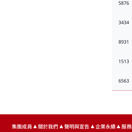
5876
3434
8931
1513
6563
集團
成員
關於
我們
聲明
與宣告
企業
永續
服務