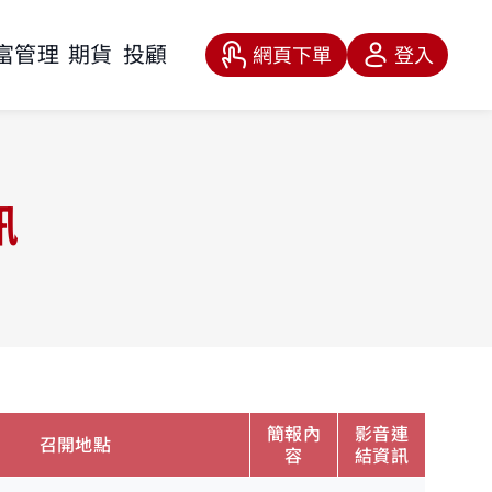
富管理
期貨
投顧
網頁下單
登入
訊
簡報內
影音連
召開地點
容
結資訊