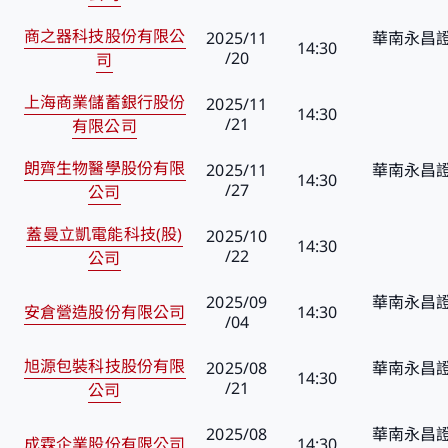
您即將離開華南永昌證券官網
商之器科技股份有限公
2025/11
華南永昌證
14:30
/20
司
上海商業儲蓄銀行股份
2025/11
14:30
，如您進入非本公司網站，您後續提供給該網站的個人
/21
有限公司
蒐集、處理及利用您所屬之個人資料皆不適用本公司隱
朗齊生物醫學股份有限
2025/11
華南永昌證
蓋範圍。
14:30
/27
公司
關閉
繼續前往
取消
蓋曼立凱電能科技(股)
2025/10
14:30
/22
公司
2025/09
華南永昌證
安倉營造股份有限公司
14:30
/04
旭源包裝科技股份有限
2025/08
華南永昌證
14:30
/21
公司
2025/08
華南永昌證
成霖企業股份有限公司
14:30