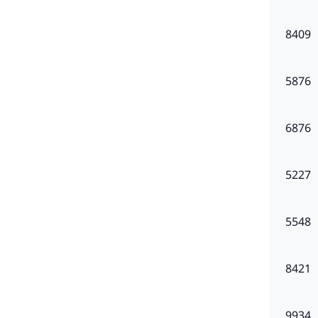
8409
5876
提醒您
該網站
明之涵
6876
5227
5548
8421
9934