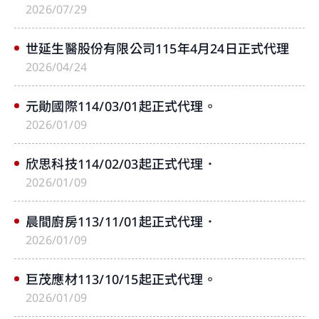
2026/07/29
世延生醫股份有限公司115年4月24日正式代理
2026/04/24
元勛國際114/03/01起正式代理。
您即將離開華南永昌證券官網
2026/01/09
欣思科技114/02/03起正式代理．
提醒您，如您進入非本公司網站，您後續提供給該
2026/01/09
網站的個人資料或該網站蒐集、處理及利用您所屬
之個人資料皆不適用本公司隱私權聲明之涵蓋範
圍。
晨間廚房113/11/01起正式代理．
2026/01/09
關閉
繼續前往
巨茂應材113/10/15起正式代理。
取消
2026/01/09