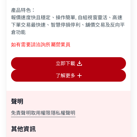
網站的個人資料或該網站蒐集、處理及利用您所屬
之個人資料皆不適用本公司隱私權聲明之涵蓋範
產品特色：
圍。
報價速度快且穩定、操作簡單, 自組視窗靈活、高速
下單交易最快速、智慧停損停利、舖價交易及反向平
關閉
倉功能
繼續前往
如有需要請洽詢所屬營業員
取消
立即下載
了解更多
聲明
免責聲明
取用權限
隱私權聲明
其他資訊