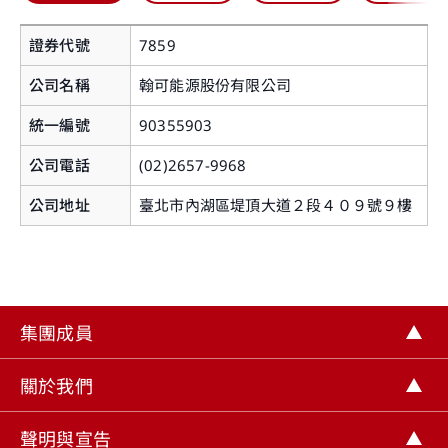
證券代號
7859
公司名稱
翰可能源股份有限公司
統一編號
90355903
公司電話
(02)2657-9968
您即將離開華南永昌證券官網
公司地址
臺北市內湖區堤頂大道２段４０９號９樓
提醒您，如您進入非本公司網站，您後續提供給該
網站的個人資料或該網站蒐集、處理及利用您所屬
之個人資料皆不適用本公司隱私權聲明之涵蓋範
集團成員
圍。
關閉
關於我們
繼續前往
聲明與宣告