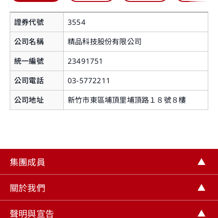
證券代號
3554
公司名稱
精品科技股份有限公司
統一編號
23491751
公司電話
03-5772211
您即將離開華南永昌證券官網
公司地址
新竹市東區埔頂里埔頂路１８號８樓
提醒您，如您進入非本公司網站，您後續提供給該
網站的個人資料或該網站蒐集、處理及利用您所屬
之個人資料皆不適用本公司隱私權聲明之涵蓋範
集團成員
圍。
關閉
關於我們
繼續前往
聲明與宣告