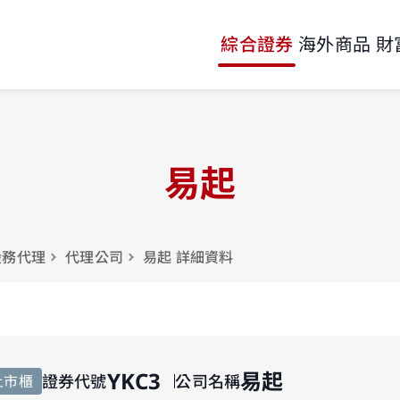
綜合證券
海外商品
財
易起
股務代理
代理公司
易起 詳細資料
YKC3
易起
證券代號
公司名稱
上市櫃