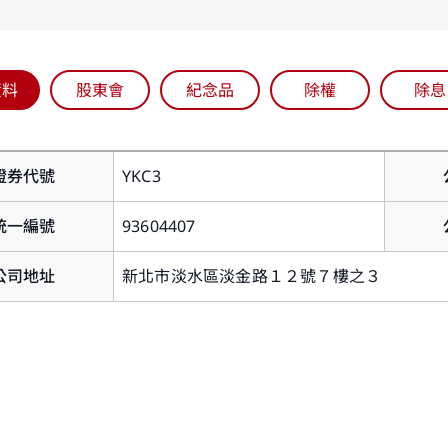
資料
股東會
紀念品
除權
除息
您即將離開華南永昌證券官網
證券代號
YKC3
，如您進入非本公司網站，您後續提供給該網站的個人
蒐集、處理及利用您所屬之個人資料皆不適用本公司隱
統一編號
93604407
蓋範圍。
關閉
公司地址
新北市淡水區淡金路１２號７樓之３
繼續前往
取消