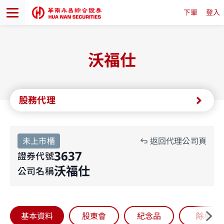
下單
登入
沃福仕
股務代理
未上市櫃
返回代理公司頁
3637
證券代號
沃福仕
公司名稱
基本資料
股東會
紀念品
除權