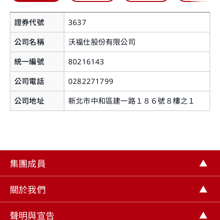
證券代號
3637
公司名稱
沃福仕股份有限公司
統一編號
80216143
公司電話
0282271799
您即將離開華南永昌證券官網
公司地址
新北市中和區建一路１８６號８樓之１
提醒您，如您進入非本公司網站，您後續提供給該
網站的個人資料或該網站蒐集、處理及利用您所屬
之個人資料皆不適用本公司隱私權聲明之涵蓋範
集團成員
圍。
關閉
關於我們
繼續前往
聲明與宣告