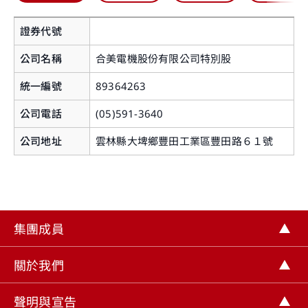
證券代號
公司名稱
合美電機股份有限公司特別股
統一編號
89364263
公司電話
(05)591-3640
您即將離開華南永昌證券官網
公司地址
雲林縣大埤鄉豐田工業區豐田路６１號
提醒您，如您進入非本公司網站，您後續提供給該
網站的個人資料或該網站蒐集、處理及利用您所屬
之個人資料皆不適用本公司隱私權聲明之涵蓋範
集團成員
圍。
關閉
關於我們
繼續前往
聲明與宣告