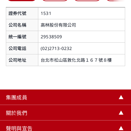
證券代號
1531
公司名稱
高林股份有限公司
統一編號
29538509
公司電話
(02)2713-0232
您即將離開華南永昌證券官網
公司地址
台北市松山區敦化北路１６７號８樓
提醒您，如您進入非本公司網站，您後續提供給該
網站的個人資料或該網站蒐集、處理及利用您所屬
之個人資料皆不適用本公司隱私權聲明之涵蓋範
集團成員
圍。
關閉
關於我們
繼續前往
聲明與宣告