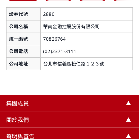
證券代號
2880
公司名稱
華南金融控股股份有限公司
統一編號
70826764
公司電話
(02)2371-3111
您即將離開華南永昌證券官網
公司地址
台北市信義區松仁路１２３號
提醒您，如您進入非本公司網站，您後續提供給該
網站的個人資料或該網站蒐集、處理及利用您所屬
之個人資料皆不適用本公司隱私權聲明之涵蓋範
集團成員
圍。
關閉
關於我們
繼續前往
聲明與宣告