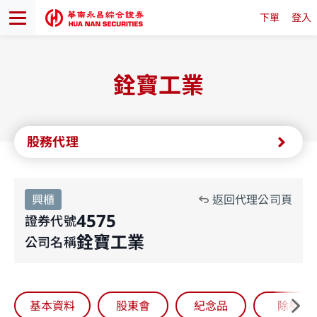
下單
登入
銓寶工業
股務代理
興櫃
返回代理公司頁
4575
證券代號
銓寶工業
公司名稱
基本資料
股東會
紀念品
除權