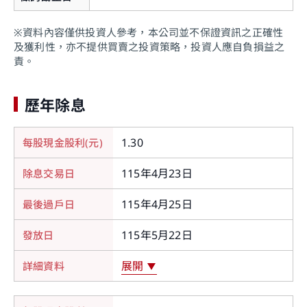
※資料內容僅供投資人參考，本公司並不保證資訊之正確性
及獲利性，亦不提供買賣之投資策略，投資人應自負損益之
責。
歷年除息
您即將離開華南永昌證券官網
1.30
115年4月23日
提醒您，如您進入非本公司網站，您後續提供給該
網站的個人資料或該網站蒐集、處理及利用您所屬
115年4月25日
之個人資料皆不適用本公司隱私權聲明之涵蓋範
115年5月22日
圍。
關閉
展開
繼續前往